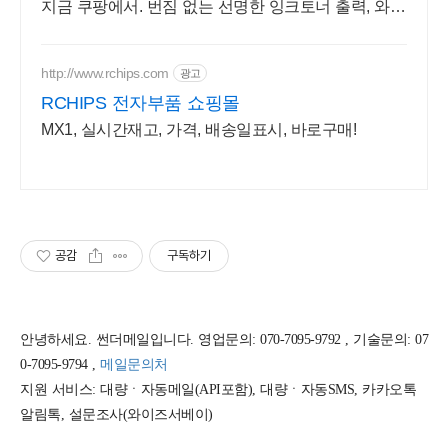
지금 쿠팡에서. 번짐 없는 선명한 잉크토너 출력, 와우
회원 무제한 무료배송으로 만나보세요.
http://www.rchips.com
광고
RCHIPS 전자부품 쇼핑몰
MX1, 실시간재고, 가격, 배송일표시, 바로구매!
공감
구독하기
안녕하세요. 썬더메일입니다. 영업문의: 070-7095-9792 , 기술문의: 07
0-7095-9794 ,
메일문의처
지원 서비스: 대량ㆍ자동메일(API포함), 대량ㆍ자동SMS, 카카오톡
알림톡, 설문조사(와이즈서베이)