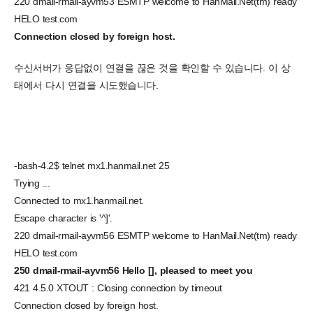
220 dmail-rmail-ayvm53 ESMTP welcome to HanMail.Net(tm) ready
HELO test.com
Connection closed by foreign host.
수신서버가 응답없이 연결을 끊은 것을 확인할 수 있습니다. 이 상
태에서 다시 연결을 시도했습니다.
-bash-4.2$ telnet mx1.hanmail.net 25
Trying ...
Connected to mx1.hanmail.net.
Escape character is '^]'.
220 dmail-rmail-ayvm56 ESMTP welcome to HanMail.Net(tm) ready
HELO test.com
250 dmail-rmail-ayvm56 Hello [], pleased to meet you
421 4.5.0 XTOUT : Closing connection by timeout
Connection closed by foreign host.