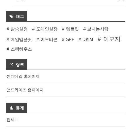
태그
발송설정
도메인설정
템플릿
보내는사람
이모지
메일템플릿
이모티콘
SPF
DKIM
스팸하우스
링크
썬더메일 홈페이지
앤드와이즈 홈페이지
통계
전체 :