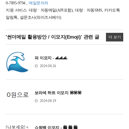
0-7095-9794 ,
메일문의처
지원 서비스: 대량ㆍ자동메일(API포함), 대량ㆍ자동SMS, 카카오톡
알림톡, 설문조사(와이즈서베이)
'썬더메일 활용방안 / 이모지(Emoji)'
관련 글
더 보기
파 이모지 - 🌊🌊🌊
2024.08.26
보라색 하트 이모지 💟💟💟
2024.08.19
쇼핑백 이모지 - 🛍️ 🛍️ 🛍️