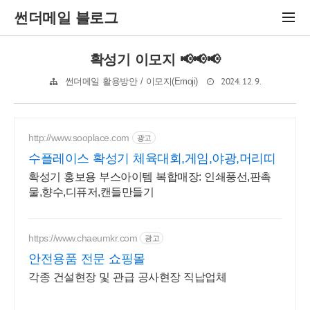
썬더메일 블로그
확성기 이모지 📢📢📢
2024. 12. 9.
썬더메일 활용방안 / 이모지(Emoji)
http://www.sooplace.com
광고
수플레이스 확성기 체육대회,게임,야광,머리띠
확성기 홍보용 부스아이템 복합매장: 인쇄풍선,판촉
물,향수,디퓨저,캔들만들기
https://www.chaeumkr.com
광고
안전용품 전문 쇼핑몰
각종 건설현장 및 관급 공사현장 직납업체