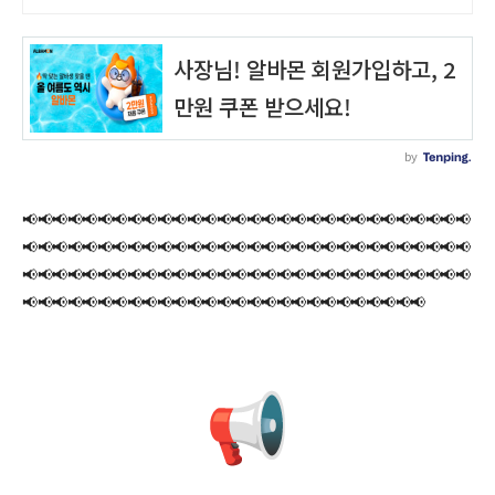
📢📢📢📢📢📢📢📢📢📢📢📢📢📢📢📢📢📢📢📢📢📢📢📢📢📢📢📢📢📢
📢📢📢📢📢📢📢📢📢📢📢📢📢📢📢📢📢📢📢📢📢📢📢📢📢📢📢📢📢📢
📢📢📢📢📢📢📢📢📢📢📢📢📢📢📢📢📢📢📢📢📢📢📢📢📢📢📢📢📢📢
📢📢📢📢📢📢📢📢📢📢📢📢📢📢📢📢📢📢📢📢📢📢📢📢📢📢📢