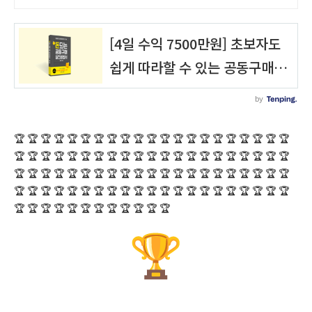
🏆 🏆 🏆 🏆 🏆 🏆 🏆 🏆 🏆 🏆 🏆 🏆 🏆 🏆 🏆 🏆 🏆 🏆 🏆 🏆 🏆
🏆 🏆 🏆 🏆 🏆 🏆 🏆 🏆 🏆 🏆 🏆 🏆 🏆 🏆 🏆 🏆 🏆 🏆 🏆 🏆 🏆
🏆 🏆 🏆 🏆 🏆 🏆 🏆 🏆 🏆 🏆 🏆 🏆 🏆 🏆 🏆 🏆 🏆 🏆 🏆 🏆 🏆
🏆 🏆 🏆 🏆 🏆 🏆 🏆 🏆 🏆 🏆 🏆 🏆 🏆 🏆 🏆 🏆 🏆 🏆 🏆 🏆 🏆
🏆 🏆 🏆 🏆 🏆 🏆 🏆 🏆 🏆 🏆 🏆 🏆