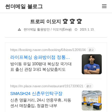
썬더메일 블로그
트로피 이모지 🏆 🏆 🏆
2025. 1. 13.
썬더메일 활용방안 / 이모지(Emoji)
https://booking.naver.com/booking/6/bizes/1209104
광고
라이프복싱 송파방이점 정통복
싱 키즈복싱 취미반모집
방이동 유일 100평대 복싱장 국가대
표 출신 관장 1대1 복싱맞춤지도
https://m.place.naver.com/restaurant/1917339021
광고
SMASH24 신촌무인탁구장
신촌 명물거리, 24시 연중무휴, 자동
센서 매장출입, 청결한 내부