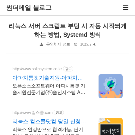
썬더메일 블로그
리눅스 서버 스크립트 부팅 시 자동 시작되게
하는 방법, Systemd 방식
2025. 2. 4.
운영체제 정보
http://www.solinsystem.co.kr
광고
아파치톰캣기술지원-아파치톰
캣 20년이상 기술지원 노하우
오픈소스소프트웨어 아파치톰캣 기
술지원전문기업(주)솔인시스템 Apa
che리눅스
http://www.컴스쿨.com
광고
리눅스 컴스쿨닷컴 당일 신청&
결제시 기프티콘!
리눅스 인강만으로 합격가능, 단기