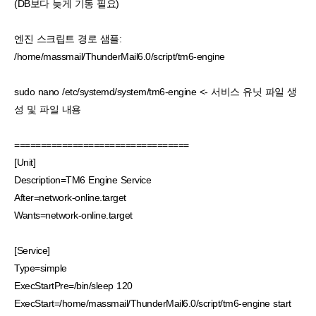
(DB보다 늦게 기동 필요)
엔진 스크립트 경로 샘플:
/home/massmail/ThunderMail6.0/script/tm6-engine
sudo nano /etc/systemd/system/tm6-engine <- 서비스 유닛 파일 생
성 및 파일 내용
=================================
[Unit]
Description=TM6 Engine Service
After=network-online.target
Wants=network-online.target
[Service]
Type=simple
ExecStartPre=/bin/sleep 120
ExecStart=/home/massmail/ThunderMail6.0/script/tm6-engine start