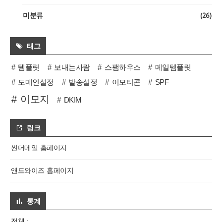
(26)
미분류
태그
템플릿
보내는사람
스팸하우스
메일템플릿
도메인설정
발송설정
이모티콘
SPF
이모지
DKIM
링크
썬더메일 홈페이지
앤드와이즈 홈페이지
통계
전체 :