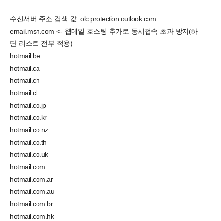
수신서버 주소 검색 값: olc.protection.outlook.com
email.msn.com <- 웹메일 호스팅 추가로 동시접속 초과 방지(하
단 리스트 전부 적용)
hotmail.be
hotmail.ca
hotmail.ch
hotmail.cl
hotmail.co.jp
hotmail.co.kr
hotmail.co.nz
hotmail.co.th
hotmail.co.uk
hotmail.com
hotmail.com.ar
hotmail.com.au
hotmail.com.br
hotmail.com.hk