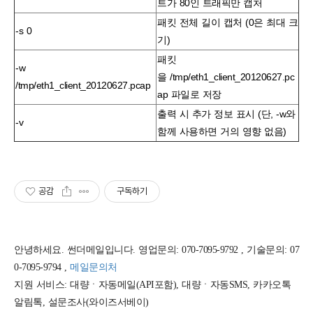
트가
80인 트래픽만 캡처
패킷 전체 길이 캡처 (0은 최대 크
-s 0
기)
패킷
-w
을
/tmp/eth1_client_20120627.pc
/tmp/eth1_client_20120627.pcap
ap
파일로 저장
출력 시 추가 정보 표시 (단,
-w와
-v
함께 사용하면 거의 영향 없음)
공감
구독하기
안녕하세요. 썬더메일입니다. 영업문의: 070-7095-9792 , 기술문의: 07
0-7095-9794 ,
메일문의처
지원 서비스: 대량ㆍ자동메일(API포함), 대량ㆍ자동SMS, 카카오톡
알림톡, 설문조사(와이즈서베이)