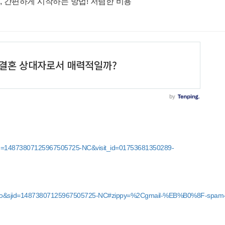
 간편하게 시작하는 방법! 저렴한 비용
sjid=14873807125967505725-NC&visit_id=01753681350289-
?hl=ko&sjid=14873807125967505725-NC#zippy=%2Cgmail-%EB%B0%8F-spam