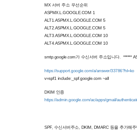
MX 서버 주소 우선순위
ASPMX.L.GOOGLE.COM 1
ALT1.ASPMX.L.GOOGLE.COM 5
ALT2.ASPMX.L.GOOGLE.COM 5
ALT3.ASPMX.L.GOOGLE.COM 10
ALT4.ASPMX.L.GOOGLE.COM 10
smtp.google.com가 수신서버 주소입니다. ****
https://support.google.com/a/answer/33786?hl=ko
v=spf1 include:_spf.google.com ~all
DKIM 인증
https://admin.google.com/ac/apps/gmail/authentica
SPF, 수신서버주소, DKIM, DMARC 등을 추가해