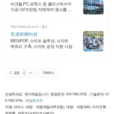
아크릴,PC,포멕스 등 플라스틱수지
가공 UV프린팅 자체제작 원스톱 토
탈 솔루션!
http://www.zin.co.kr
광고
진코퍼레이션
MES/POP, 스마트 솔루션, 스마트
팩토리 구축, 스마트 공장 지원 사업
공감
구독하기
안녕하세요. 썬더메일입니다. 영업문의: 070-7095-9792 , 기술문의: 07
0-7095-9794 ,
메일문의처
지원 서비스: 대량ㆍ자동메일(API포함), 대량ㆍ자동SMS, 카카오톡
알림톡, 설문조사(와이즈서베이)