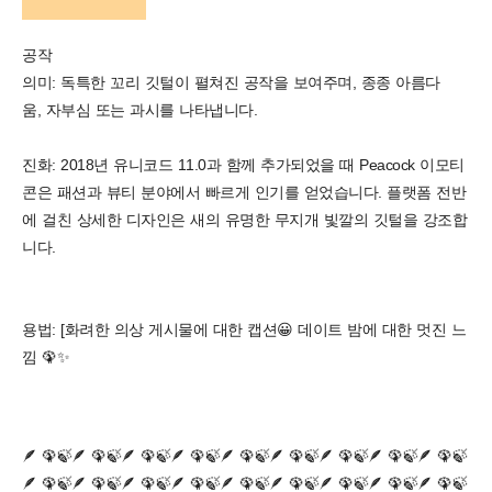
공작
의미: 독특한 꼬리 깃털이 펼쳐진 공작을 보여주며, 종종 아름다
움, 자부심 또는 과시를 나타냅니다.
진화: 2018년 유니코드 11.0과 함께 추가되었을 때 Peacock 이모티
콘은 패션과 뷰티 분야에서 빠르게 인기를 얻었습니다. 플랫폼 전반
에 걸친 상세한 디자인은 새의 유명한 무지개 빛깔의 깃털을 강조합
니다.
용법: [화려한 의상 게시물에 대한 캡션😀 데이트 밤에 대한 멋진 느
낌 🦚✨
🪶 🦚🍃🪶 🦚🍃🪶 🦚🍃🪶 🦚🍃🪶 🦚🍃🪶 🦚🍃🪶 🦚🍃🪶 🦚🍃🪶 🦚🍃
🪶 🦚🍃🪶 🦚🍃🪶 🦚🍃🪶 🦚🍃🪶 🦚🍃🪶 🦚🍃🪶 🦚🍃🪶 🦚🍃🪶 🦚🍃