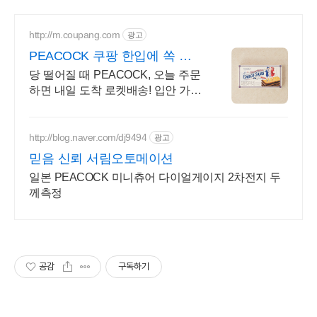
http://m.coupang.com
광고
PEACOCK 쿠팡 한입에 쏙 간
편한 달콤함
당 떨어질 때 PEACOCK, 오늘 주문
하면 내일 도착 로켓배송! 입안 가득
행복! 초콜릿 와우회원 무제한 무료
배송으로 만나세요.
http://blog.naver.com/dj9494
광고
믿음 신뢰 서림오토메이션
일본 PEACOCK 미니츄어 다이얼게이지 2차전지 두
께측정
공감
구독하기