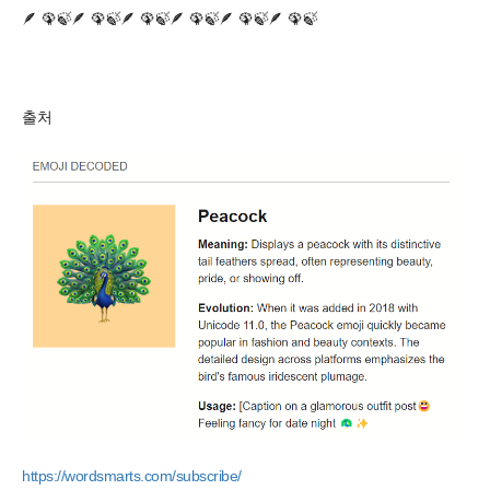
🪶 🦚🍃🪶 🦚🍃🪶 🦚🍃🪶 🦚🍃🪶 🦚🍃🪶 🦚🍃
출처
https://wordsmarts.com/subscribe/