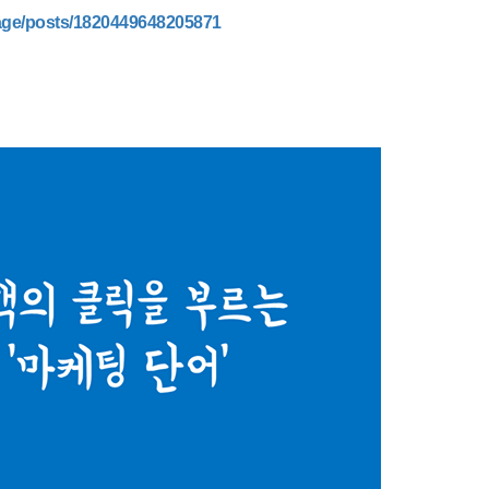
age/posts/1820449648205871