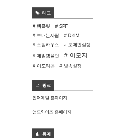
태그
템플릿
SPF
보내는사람
DKIM
스팸하우스
도메인설정
이모지
메일템플릿
이모티콘
발송설정
링크
썬더메일 홈페이지
앤드와이즈 홈페이지
통계