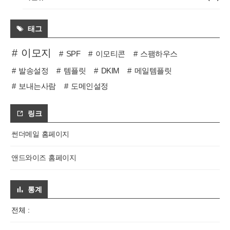
태그
이모지
SPF
이모티콘
스팸하우스
발송설정
템플릿
DKIM
메일템플릿
보내는사람
도메인설정
링크
썬더메일 홈페이지
앤드와이즈 홈페이지
통계
전체 :