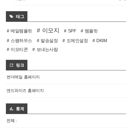
태그
이모지
메일템플릿
SPF
템플릿
스팸하우스
발송설정
도메인설정
DKIM
이모티콘
보내는사람
링크
썬더메일 홈페이지
앤드와이즈 홈페이지
통계
전체 :